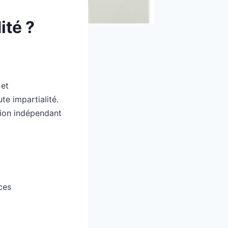
ité ?
 et
te impartialité.
tion indépendant
ces