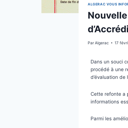
ALGERAC VOUS INFO
Nouvelle 
d’Accréd
Par
Algerac
17 févr
Dans un souci c
procédé à une ré
d’évaluation de 
Cette refonte a p
informations esse
Parmi les amélio