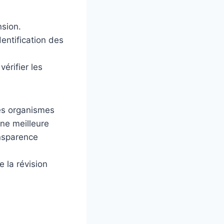
nsion.
entification des
érifier les
es organismes
ne meilleure
ansparence
 la révision