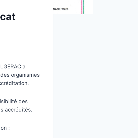
icat
, ALGERAC a
it des organismes
créditation.
isibilité des
es accrédités.
ion :