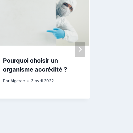
Pourquoi choisir un
Utilisa
organisme accrédité ?
d’accré
Par
Algerac
3 avril 2022
Par
Algera