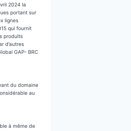
ril 2024 la
ques portant sur
x lignes
15 qui fournit
s produits
ar d’autres
 Global GAP- BRC
evant du domaine
 considérable au
sable à même de