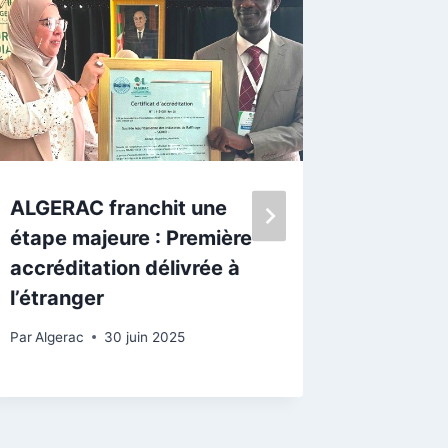
ALGERAC franchit une
SONELG
étape majeure : Première
ALGERA
accréditation délivrée à
conven
l’étranger
coopér
Par
Algerac
30 juin 2025
Par
Algera