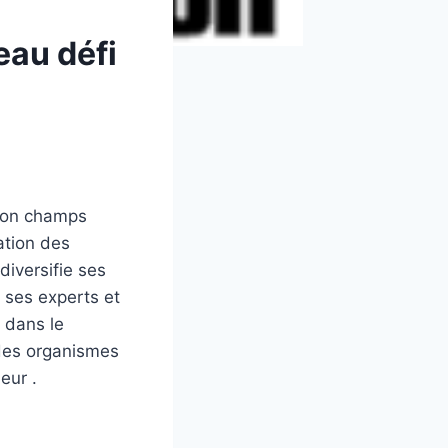
eau défi
 son champs
ation des
iversifie ses
 ses experts et
 dans le
 des organismes
eur .