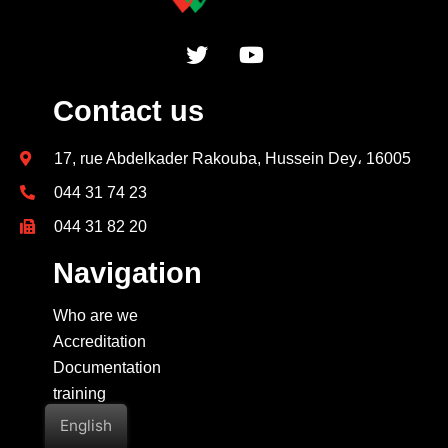
Contact us
17, rue Abdelkader Rakouba, Hussein Dey، 16005
044 31 74 23
044 31 82 20
Navigation
Who are we
Accreditation
Documentation
training
contact
English