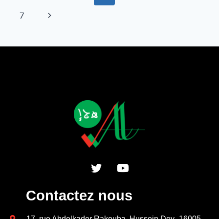
7
Contactez nous
17, rue Abdelkader Rakouba, Hussein Dey، 16005