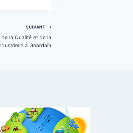
u
t
/
SUIVANT
b
a
 de la Qualité et de la
s
ndustrielle à Ghardaïa
p
o
u
r
a
u
g
m
e
n
t