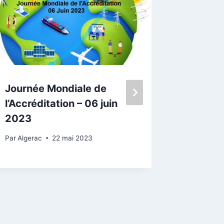
e
r
o
u
d
i
Journée Mondiale de
Remise 
m
l’Accréditation – 06 juin
d’Accré
i
2023
ECA – 
n
Constr
u
Par
Algerac
22 mai 2023
Aéronau
e
r
Tafraou
l
13/03/
e
Par
Algera
v
o