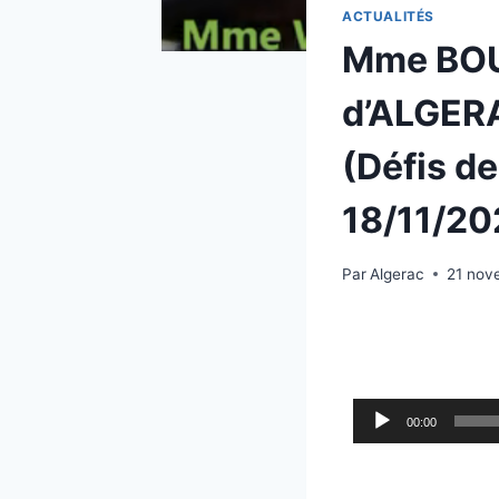
ACTUALITÉS
Mme BOU
d’ALGERA
(Défis de
18/11/2
Par
Algerac
21 nov
L
00:00
e
c