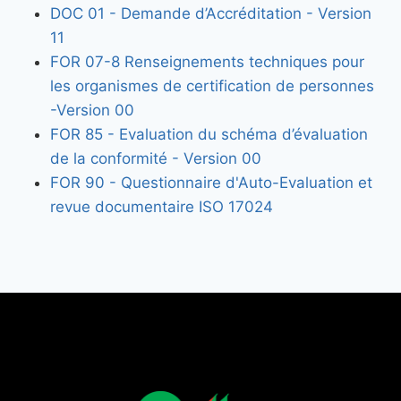
DOC 01 - Demande d’Accréditation - Version
11
FOR 07-8 Renseignements techniques pour
les organismes de certification de personnes
-Version 00
FOR 85 - Evaluation du schéma d’évaluation
de la conformité - Version 00
FOR 90 - Questionnaire d'Auto-Evaluation et
revue documentaire ISO 17024