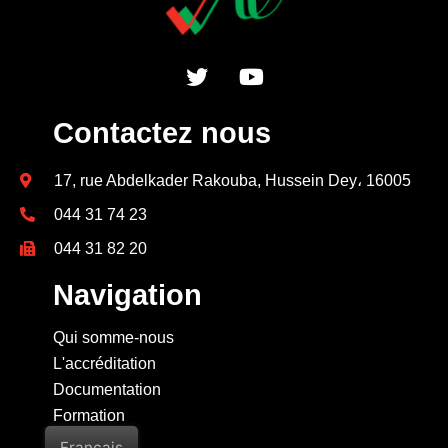
Contactez nous
17, rue Abdelkader Rakouba, Hussein Dey، 16005
044 31 74 23
044 31 82 20
Navigation
Qui somme-nous
L'accréditation
Documentation
Formation
Contact
Français