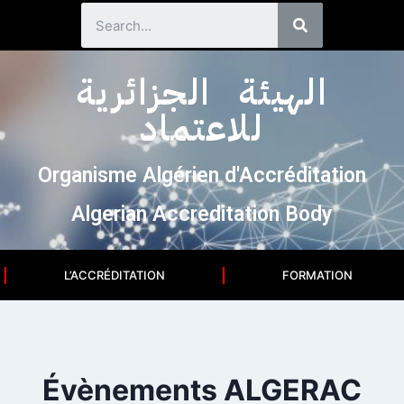
الهيئة الجزائرية
للاعتماد
Organisme Algérien d'Accréditation
Algerian Accreditation Body
L’ACCRÉDITATION
FORMATION
Évènements ALGERAC