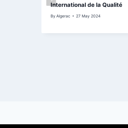
dico-
International de la Qualité
Armée
By
Algerac
27 May 2024
e
24