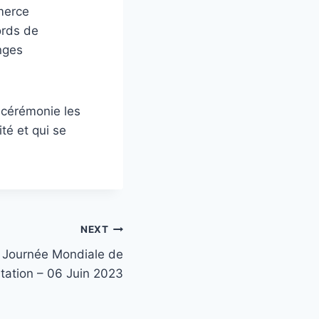
merce
ords de
nges
 cérémonie les
té et qui se
NEXT
 Journée Mondiale de
itation – 06 Juin 2023