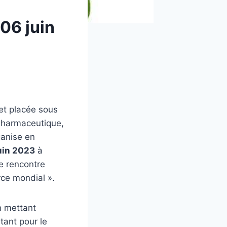
06 juin
 et placée sous
 Pharmaceutique,
ganise en
uin 2023
à
e rencontre
rce mondial ».
n mettant
 tant pour le