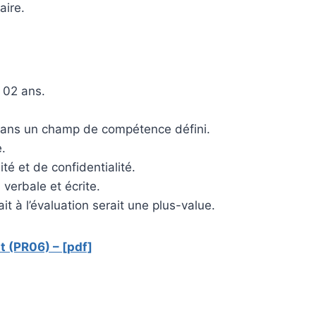
aire.
e 02 ans.
 dans un champ de compétence défini.
.
té et de confidentialité.
verbale et écrite.
t à l’évaluation serait une plus-value.
t (PR06) – [pdf]