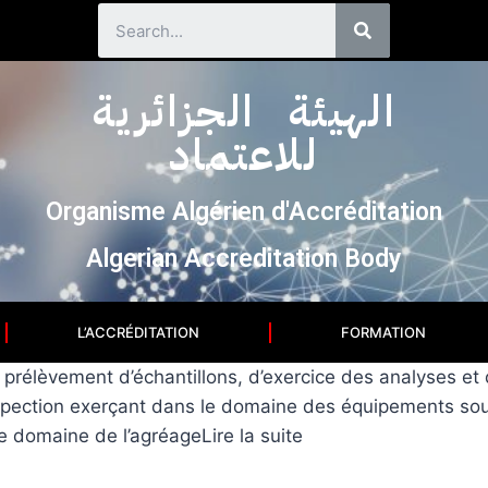
الهيئة الجزائرية
للاعتماد
Organisme Algérien d'Accréditation
Algerian Accreditation Body
L’ACCRÉDITATION
FORMATION
e prélèvement d’échantillons, d’exercice des analyses et
spection exerçant dans le domaine des équipements sous 
 domaine de l’agréageLire la suite